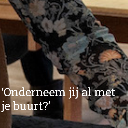
‘Onderneem jij al met
je buurt?’