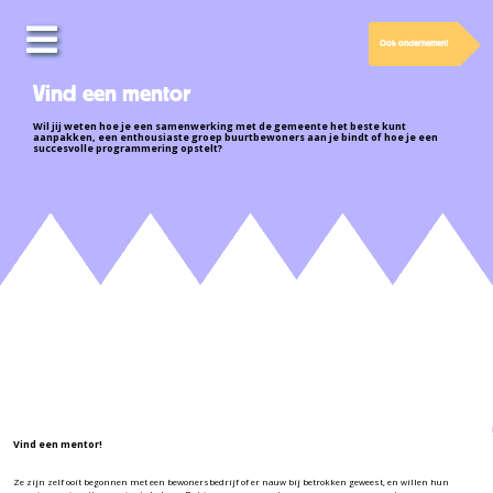
Skip
to
Ook ondernemen?
content
Home
Vind een mentor
Inspiratie
Wil jij weten hoe je een samenwerking met de gemeente het beste kunt
aanpakken, een enthousiaste groep buurtbewoners aan je bindt of hoe je een
Agenda
succesvolle programmering opstelt?
Vind
een
mentor!
Bewonersbedrijven
Ook
ondernemen?
Over
ons
Contact
Vind een mentor!
Ze zijn zelf ooit begonnen met een bewonersbedrijf of er nauw bij betrokken geweest, en willen hun