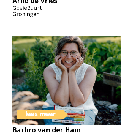
Arno de Vries
GoeieBuurt
Groningen
lees meer
Barbro van der Ham