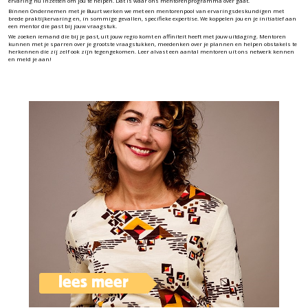
ervaring nu inzetten om jou te helpen. Dat is waar ons mentorenprogramma over gaat.
×
Binnen Ondernemen met je Buurt werken we met een mentorenpool van ervaringsdeskundigen met
brede praktijkervaring en, in sommige gevallen, specifieke expertise. We koppelen jou en je initiatief aan
een mentor die past bij jouw vraagstuk.
We zoeken iemand die bij je past, uit jouw regio komt en affiniteit heeft met jouw uitdaging. Mentoren
kunnen met je sparren over je grootste vraagstukken, meedenken over je plannen en helpen obstakels te
herkennen die zij zelf ook zijn tegengekomen. Leer alvast een aantal mentoren uit ons netwerk kennen
en meld je aan!
lees meer